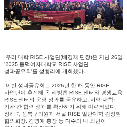
우리 대학
RISE
사업단
(
배경재 단장
)
은 지난
26
일
'2025
동덕여자대학교
RISE
사업단
성과공유회
'
를 성황리에 개최했다
.
이번 성과공유회는
2025
년 한 해 동안
RISE
사업단이 추진해 온 리빙랩
RISE
센터와 평생교육
RISE
센터의 운영 성과를 공유하고
,
지역
·
대학
·
기관 간 협력 성과를 확산하기 위해 마련되었다
.
정해숙 성북구의원과 서울
RISE
일반대학 김장현
협의회장
,
김명애 총장 등 다수의 내
·
외빈이