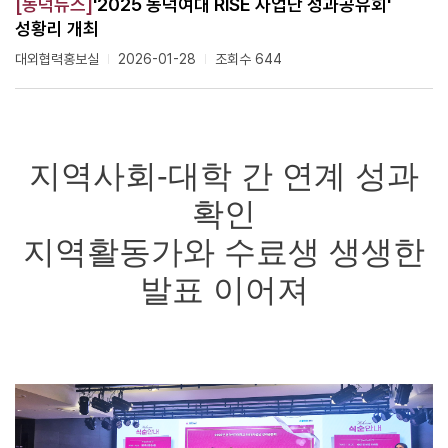
[동덕뉴스]
'2025 동덕여대 RISE 사업단 성과공유회'
성황리 개최
대외협력홍보실
2026-01-28
조회수 644
지역사회-대학 간 연계 성과
확인
지역활동가와 수료생 생생한
발표 이어져