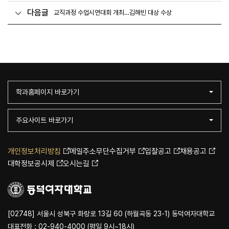
다음글
교직과정 수업시연대회 개최…김해빈 대상 수상
학과홈페이지 바로가기
주요사이트 바로가기
개인정보처리방침
메일주소무단수집거부
입찰공고
채용공고
대학정보공시제
오시는길
[02748] 서울시 성북구 화랑로 13길 60 (하월곡동 23-1) 동덕여자대학교
대표전화 : 02-940-4000 (평일 9시~18시)