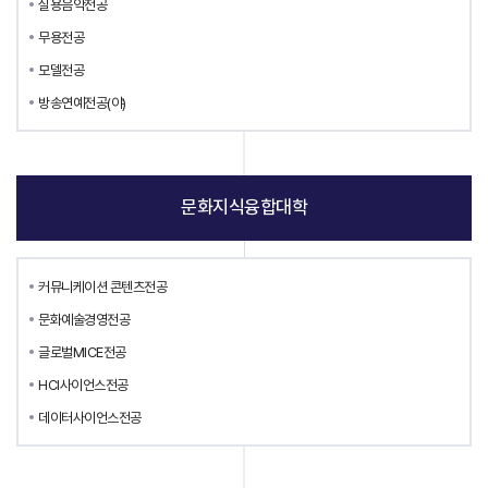
실용음악전공
무용전공
모델전공
방송연예전공(야)
문화지식융합대학
커뮤니케이션 콘텐츠전공
문화예술경영전공
글로벌MICE전공
HCI사이언스전공
데이터사이언스전공