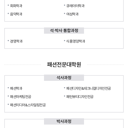
회화학과
큐레이터학과
음악학과
여성학과
석·박사 통합과정
경영학과
식품영양학과
패션전문대학원
석사과정
패션학과
패션디자인&테크니컬디자인전공
패션마케팅전공
패턴뷰티디자인전공
패션미디어&스타일링전공
박사과정