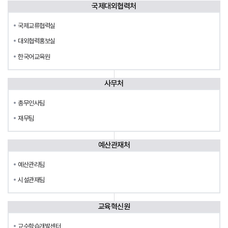
국제대외협력처
국제교류협력실
대외협력홍보실
한국어교육원
사무처
총무인사팀
재무팀
예산관재처
예산관리팀
시설관재팀
교육혁신원
교수학습개발센터