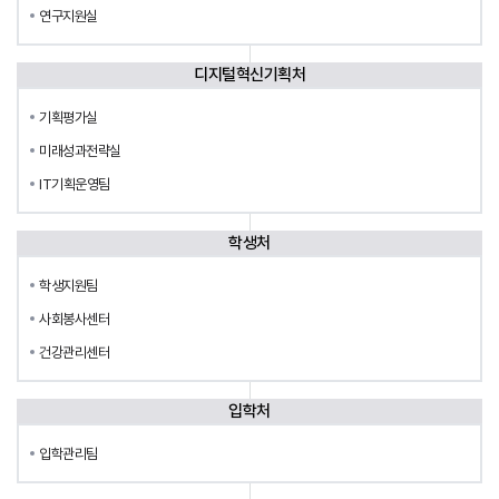
연구지원실
디지털혁신기획처
기획평가실
미래성과전략실
IT기획운영팀
학생처
학생지원팀
사회봉사센터
건강관리센터
입학처
입학관리팀