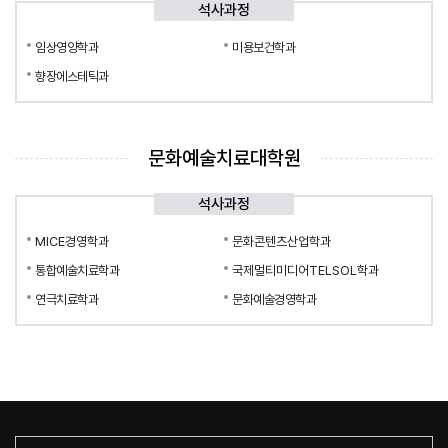
석사과정
임상영양학과
미용보건학과
향장에스테틱과
문화예술치료대학원
석사과정
MICE경영학과
문화콘텐츠산업학과
통합예술치료학과
국제멀티미디어TELSOL학과
연극치료학과
문화예술경영학과