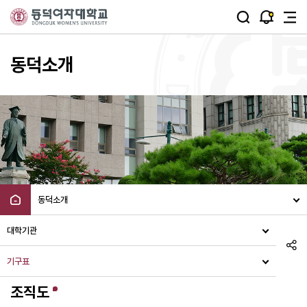
주메뉴 바로가기
본문 바로가기
동덕소개
동덕소개
대학기관
기구표
기구표
조직도