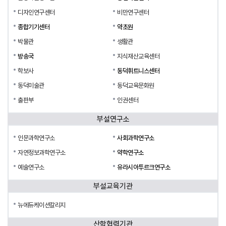
디자인연구센터
비만연구센터
종합기기센터
약초원
박물관
생활관
방송국
지식재산교육센터
학보사
동덕휘트니스센터
동덕미술관
동덕교육문화원
출판부
인권센터
부설연구소
인문과학연구소
사회과학연구소
자연정보과학연구소
약학연구소
예술연구소
유라시아투르크연구소
부설교육기관
뉴에듀케이션칼리지
산학협력기관