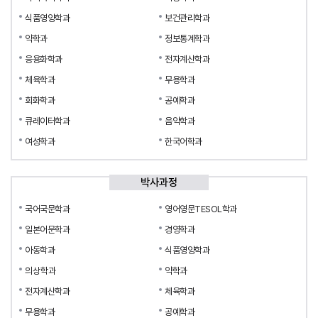
식품영양학과
보건관리학과
약학과
정보통계학과
응용화학과
전자계산학과
체육학과
무용학과
회화학과
공예학과
큐레이터학과
음악학과
여성학과
한국어학과
박사과정
국어국문학과
영어영문TESOL학과
일본어문학과
경영학과
아동학과
식품영양학과
의상학과
약학과
전자계산학과
체육학과
무용학과
공예학과